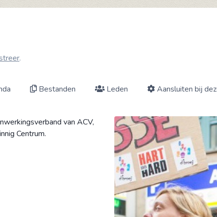
streer
.
nda
Bestanden
Leden
Aansluiten bij de
enwerkingsverband van ACV,
innig Centrum.