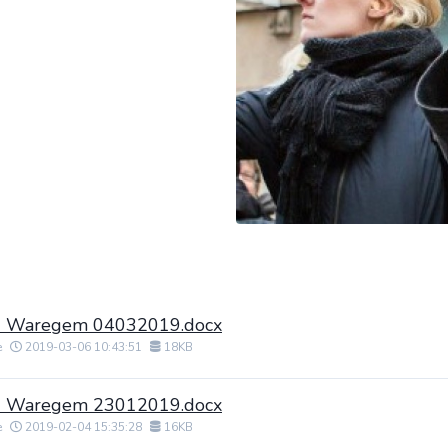
rd Waregem 04032019.docx
e
2019-03-06 10:43:51
18KB
rd Waregem 23012019.docx
e
2019-02-04 15:35:28
16KB