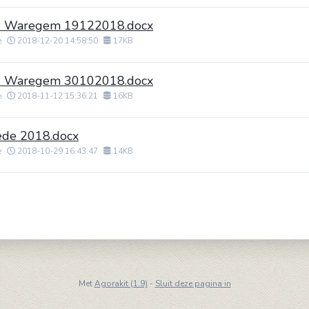
rd Waregem 19122018.docx
e
2018-12-20 14:58:50
17KB
rd Waregem 30102018.docx
e
2018-11-12 15:36:21
16KB
ede 2018.docx
e
2018-10-29 16:43:47
14KB
Met
Agorakit (1.9)
-
Sluit deze pagina in