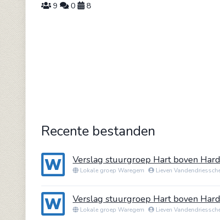
9
0
8
Recente bestanden
Verslag stuurgroep Hart boven Ha
Lokale groep Waregem
Lieven Vandendriessch
Verslag stuurgroep Hart boven Ha
Lokale groep Waregem
Lieven Vandendriessch