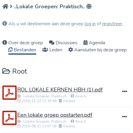
..Lokale Groepen: Praktisch..
Als u wil deelnemen aan deze groep
log in
of
registreer
.
Over deze groep
Discussies
Agenda
Bestanden
Leden
Aansluiten bij deze groep
Root
ROL LOKALE KERNEN HBH (1).pdf
..Lokale Groepen: Praktisch..
Arno k
2016-11-22 11:39:49
0 bytes
Een lokale groep opstarten.pdf
..Lokale Groepen: Praktisch..
Arno k
2016-08-21 13:07:08
0 bytes