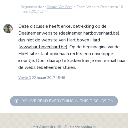
Begonnen door
Gerard Van Seer
in .Team Website Deelnemen 16
maart 2017 23:44
Deze discussie heeft enkel betrekking op de
Deelnemenwebsite (deelnemen.hartbovenhard.be),
dus niet de website van Hart boven Hard
(
www.hartbovenhard.be
). Op de beginpagina vande
HbH-site staat bovenaan rechts een enveloppe-
icoontje. Door daarop te klikken kan je een e-mail naar
de websitebeheerder sturen.
Veerle D
22 maart 2017 15:46
YOU'VE READ EVERYTHING IN THIS DISCUSSION
Met
Agorakit (1.9)
-
Sluit deze pagina in