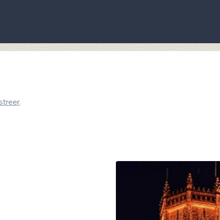
streer
.