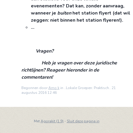
evenementen? Dat kan, zonder aanvraag,
wanneer je
buiten
het station flyert (dat wil
zeggen: niet binnen het station flyeren!).
...
Vragen?
Heb je vragen over deze juridische
richtlijnen? Reageer hieronder in de
commentaren!
Begonnen door
Arno k
in ..Lokale Groepen: Praktisch.. 21
augustus 2016 12:46
Met
Agorakit (1.9)
-
Sluit deze pagina in