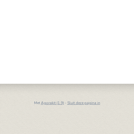
Met
Agorakit (1.9)
-
Sluit deze pagina in