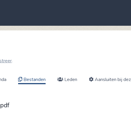
streer
.
nda
Bestanden
Leden
Aansluiten bij de
.pdf