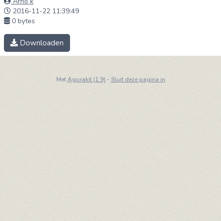
Arno k
2016-11-22 11:39:49
0 bytes
Downloaden
Met
Agorakit (1.9)
-
Sluit deze pagina in