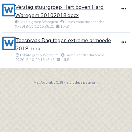
Verslag stuurgroep Hart boven Hard
Waregem 30102018.docx
Lokale groep Waregem
Lieven Vandendriessche
2018-11-12 15:36:21
16KB
Toespraak Dag tegen extreme armoede
2018.docx
Lokale groep Waregem
Lieven Vandendriessche
2018-10-29 16:43:47
14KB
Met
Agorakit (1.9)
-
Sluit deze pagina in