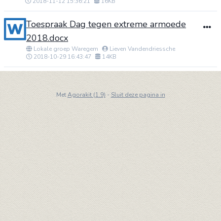
2018-11-12 15:36:21
16KB
Toespraak Dag tegen extreme armoede
2018.docx
Lokale groep Waregem
Lieven Vandendriessche
2018-10-29 16:43:47
14KB
Met
Agorakit (1.9)
-
Sluit deze pagina in