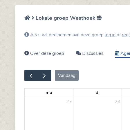
Lokale groep Westhoek
Als u wil deelnemen aan deze groep
log in
of
regi
Over deze groep
Discussies
Age
Vandaag
ma
di
27
28