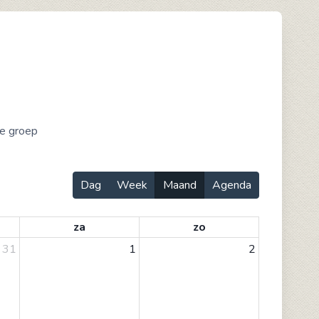
ze groep
Dag
Week
Maand
Agenda
za
zo
31
1
2