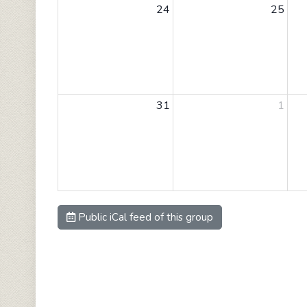
24
25
31
1
Public iCal feed of this group