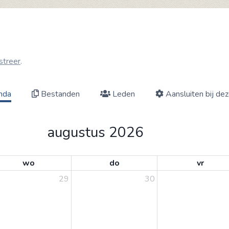
streer
.
nda
Bestanden
Leden
Aansluiten bij de
augustus 2026
wo
do
vr
29
30