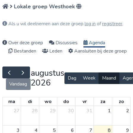
Lokale groep Westhoek
Als u wil deelnemen aan deze groep
log in
of
registreer
.
Over deze groep
Discussies
Agenda
Bestanden
Leden
Aansluiten bij deze groep
augustus
Dag
Week
Maand
Age
2026
Vandaag
ma
di
wo
do
vr
za
zo
27
28
29
30
31
1
2
3
4
5
6
7
8
9