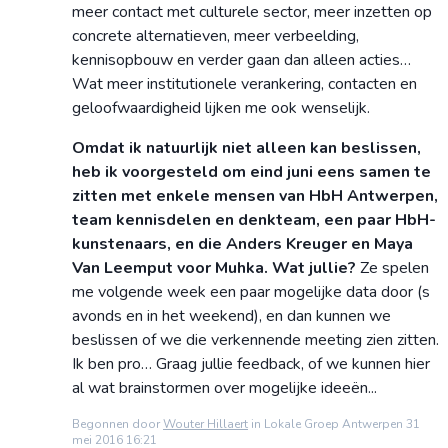
meer contact met culturele sector, meer inzetten op
concrete alternatieven, meer verbeelding,
kennisopbouw en verder gaan dan alleen acties…
Wat meer institutionele verankering, contacten en
geloofwaardigheid lijken me ook wenselijk.
Omdat ik natuurlijk niet alleen kan beslissen,
heb ik voorgesteld om eind juni eens samen te
zitten met enkele mensen van HbH Antwerpen,
team kennisdelen en denkteam, een paar HbH-
kunstenaars, en die Anders Kreuger en Maya
Van Leemput voor Muhka. Wat jullie?
Ze spelen
me volgende week een paar mogelijke data door (s
avonds en in het weekend), en dan kunnen we
beslissen of we die verkennende meeting zien zitten.
Ik ben pro… Graag jullie feedback, of we kunnen hier
al wat brainstormen over mogelijke ideeën...
Begonnen door
Wouter Hillaert
in Lokale Groep Antwerpen 31
mei 2016 16:21