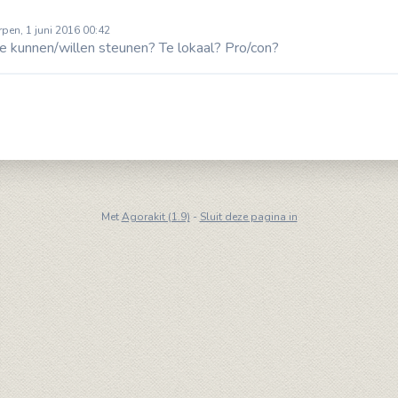
pen, 1 juni 2016 00:42
ie kunnen/willen steunen? Te lokaal? Pro/con?
Met
Agorakit (1.9)
-
Sluit deze pagina in