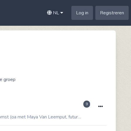
NL
Log in
Registreren
ze groep
9
Zonet een gesprek gehad met museum Muhka, dat eind april 2017 een ambitieuze expo opent rond de toekomst (oa met Maya Van Leemput, future studies VUB, meer hieronder), waarvoor ze op zoek zijn naar...