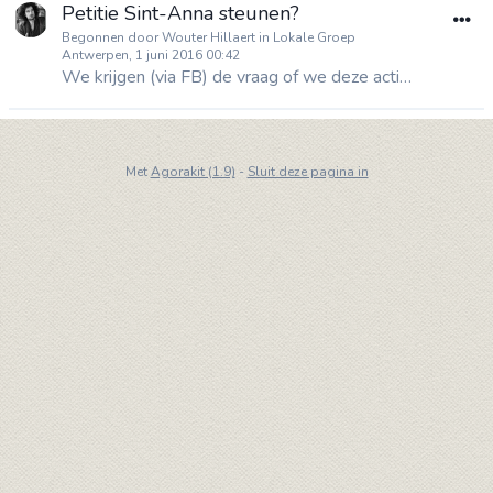
Petitie Sint-Anna steunen?
Begonnen door Wouter Hillaert in Lokale Groep
Antwerpen, 1 juni 2016 00:42
We krijgen (via FB) de vraag of we deze actie kunnen/willen steunen? Te lokaal? Pro/con?
Met
Agorakit (1.9)
-
Sluit deze pagina in