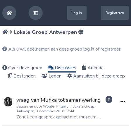
Log in
Registreren
Lokale Groep Antwerpen
Als u wil deelnemen aan deze groep
log in
of
registreer
.
Over deze groep
Discussies
Agenda
Bestanden
Leden
Aansluiten bij deze groep
vraag van Muhka tot samenwerking
9
Begonnen door Wouter Hillaert in Lokale Groep
Antwerpen, 3 december 2016 17:44
Zonet een gesprek gehad met museum Muhka, dat eind april 2017 een ambitieuze expo opent rond de toekomst (oa met Maya Van Leemput, future studies VUB, meer hieronder), waarvoor ze op zoek zijn naar...