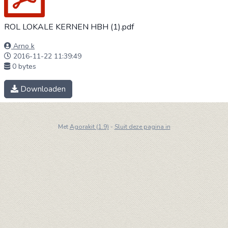
ROL LOKALE KERNEN HBH (1).pdf
Arno k
2016-11-22 11:39:49
0 bytes
Downloaden
Met
Agorakit (1.9)
-
Sluit deze pagina in