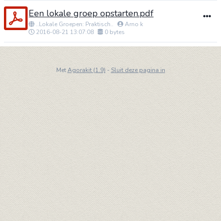
Een lokale groep opstarten.pdf
..Lokale Groepen: Praktisch..
Arno k
2016-08-21 13:07:08
0 bytes
Met
Agorakit (1.9)
-
Sluit deze pagina in