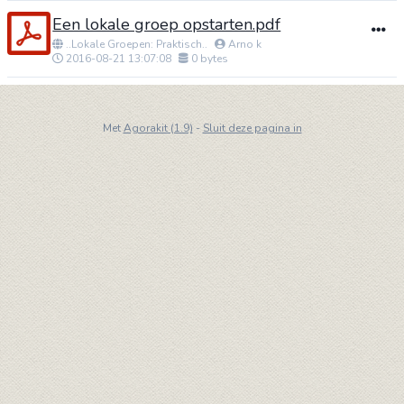
Een lokale groep opstarten.pdf
..Lokale Groepen: Praktisch..
Arno k
2016-08-21 13:07:08
0 bytes
Met
Agorakit (1.9)
-
Sluit deze pagina in