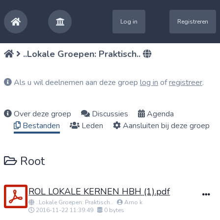
Log in
Registreren
..Lokale Groepen: Praktisch..
Als u wil deelnemen aan deze groep
log in
of
registreer
.
Over deze groep
Discussies
Agenda
Bestanden
Leden
Aansluiten bij deze groep
Root
ROL LOKALE KERNEN HBH (1).pdf
..Lokale Groepen: Praktisch..
Arno k
2016-11-22 11:39:49
0 bytes