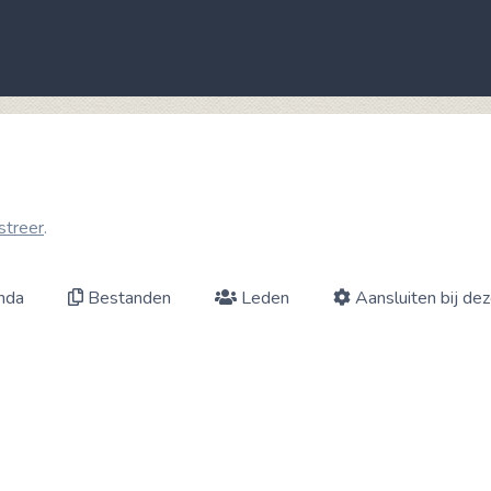
streer
.
nda
Bestanden
Leden
Aansluiten bij de