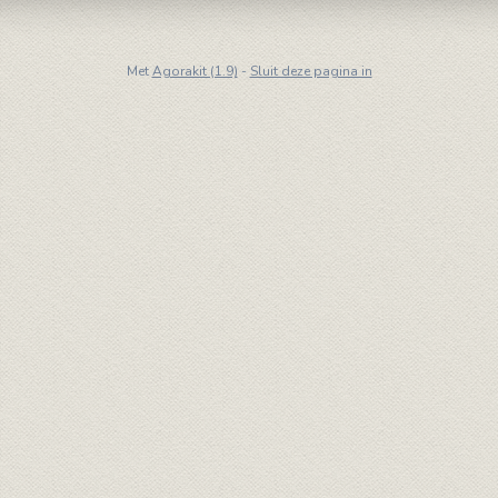
Met
Agorakit (1.9)
-
Sluit deze pagina in