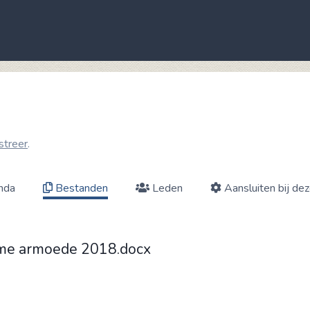
streer
.
nda
Bestanden
Leden
Aansluiten bij de
me armoede 2018.docx