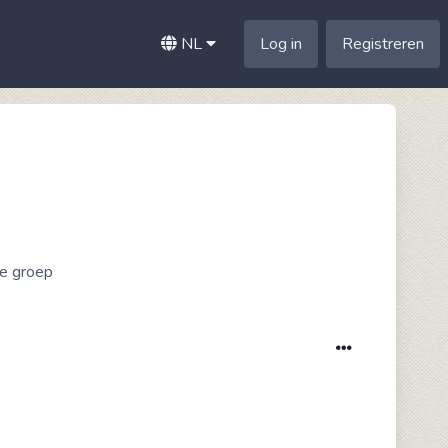
NL
Log in
Registreren
ze groep