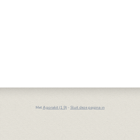
Met
Agorakit (1.9)
-
Sluit deze pagina in